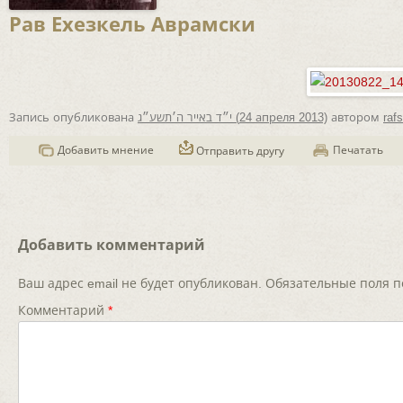
Рав Ехезкель Аврамски
Запись опубликована
י״ד באייר ה׳תשע״ג (24 апреля 2013)
автором
raf
Добавить мнение
Печатать
Отправить другу
Навигация
по
записям
Добавить комментарий
Ваш адрес email не будет опубликован.
Обязательные поля 
Комментарий
*