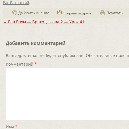
Рав Раковский
.
Добавить мнение
Печатать
Отправить другу
Навигация
←
Рав Баум — Брахот, глава 2 — Урок 41
по
записям
Добавить комментарий
Ваш адрес email не будет опубликован.
Обязательные поля
Комментарий
*
Имя
*