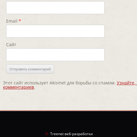
Email
*
Сайт
Этот сайт использует Akismet для борьбы со спамом.
Узнайте,
комментариев
.
©
Treenet веб-разработки