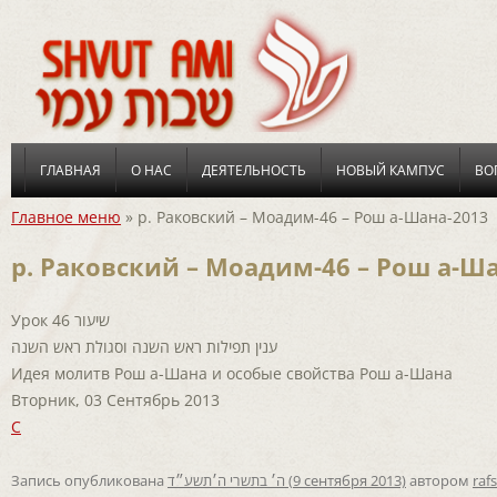
ГЛАВНАЯ
О НАС
ДЕЯТЕЛЬНОСТЬ
НОВЫЙ КАМПУС
ВО
Главное меню
»
р. Раковский – Моадим-46 – Рош а-Шана-2013
р. Раковский – Моадим-46 – Рош а-Ш
Урок 46 שיעור
ענין תפילות ראש השנה וסגולת ראש השנה
Идея молитв Рош а-Шана и особые свойства Рош а-Шана
Вторник, 03 Сентябрь 2013
C
Запись опубликована
ה׳ בתשרי ה׳תשע״ד (9 сентября 2013)
автором
raf